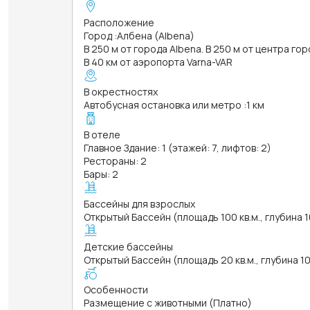
Расположение
Город
:
Албена (Albena)
В 250 м от города Albena. В 250 м от центра го
В 40 км от аэропорта Varna-VAR
В окрестностях
Автобусная остановка или метро
:
1 км
В отеле
Главное Здание: 1 (этажей: 7, лифтов: 2)
Рестораны: 2
Бары: 2
Бассейны для взрослых
Открытый Бассейн (площадь 100 кв.м., глубина 
Детские бассейны
Открытый Бассейн (площадь 20 кв.м., глубина 10
Особенности
Размещение с животными (Платно)