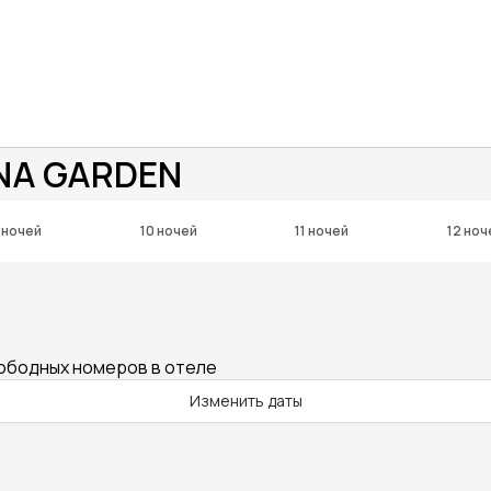
NA GARDEN
 ночей
10 ночей
11 ночей
12 ноч
вободных номеров в отеле
Изменить даты