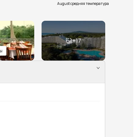
August средняя температура
+
17
ы