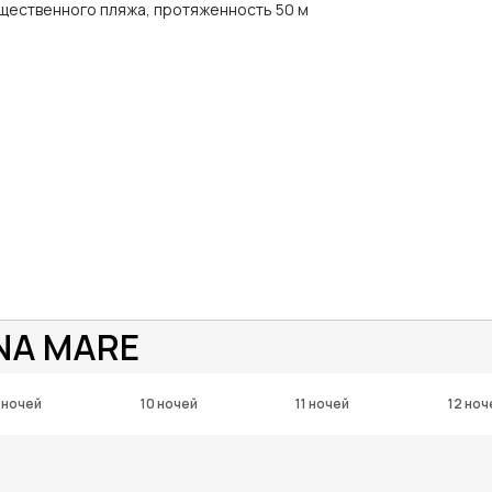
щественного пляжа, протяженность 50 м
NA MARE
 ночей
10 ночей
11 ночей
12 ноч