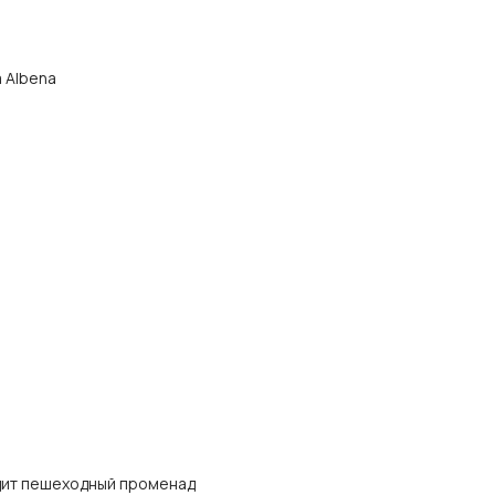
а Albena
одит пешеходный променад