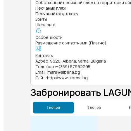
Собственный песчаный пляж на территории об
Песчаный пляж
Песчаный вход в воду
Зонты
Шезлонги
Особенности
Размещение с животными (Платно)
Контакты
Адрес
:
9620, Albena, Varna, Bulgaria
Телефон
:
+(359) 57962295
Email
:
mare@albena.bg
Сайт
:
http://www.albena.bg
Забронировать LAGU
7 ночей
8 ночей
9