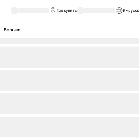
Где купить
₽
-
русс
Больше