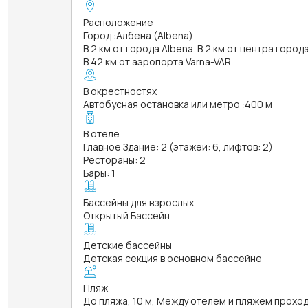
Расположение
Город
:
Албена (Albena)
В 2 км от города Albena. В 2 км от центра город
В 42 км от аэропорта Varna-VAR
В окрестностях
Автобусная остановка или метро
:
400 м
В отеле
Главное Здание: 2 (этажей: 6, лифтов: 2)
Рестораны: 2
Бары: 1
Бассейны для взрослых
Открытый Бассейн
Детские бассейны
Детская секция в основном бассейне
Пляж
До пляжа, 10 м, Между отелем и пляжем прох