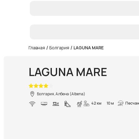
/
/
Главная
Болгария
LAGUNA MARE
LAGUNA MARE
Болгария, Албена (Albena)
42 км
10 м
Песчан