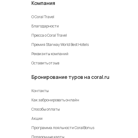
Компания
О Coral Travel
Благодарности
Пресса о Coral Travel
Премия Starway World Best Hotels
Реквизиты компаний
Оставить отзыв
Бронирование туров на coral.ru
Контакты
Как забронировать онлайн
Способы оплаты
Акции
Программа лояльности CoralBonus
Подарочные карты