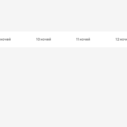
 ночей
10 ночей
11 ночей
12 ноч