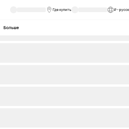
Где купить
₽
-
русс
Больше