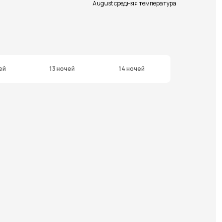
August средняя температура
ей
13 ночей
14 ночей