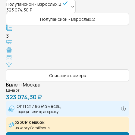
Полупансион - Взрослых:2
323 074,30 ₽
Полупансион - Взрослых:2
3
Описание номера
Вылет
:
Москва
Цена от
323 074,30 ₽
От
11 217,86 ₽
в месяц
в кредит или в рассрочку
3230₽ Кешбэк
на карту CoralBonus