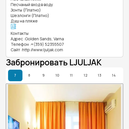
Песчаный вход в воду
Зонты (Платно)
Шезлонги (Платно)
Душ на пляже
Контакты
Адрес
:
Golden Sands, Varna
Телефон
:
+(359) 52355507
Сайт
:
http://www.ljuljak.com
Забронировать LJULJAK
7
8
9
10
11
12
13
14