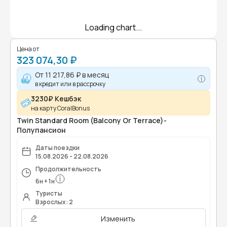
Loading chart...
Цена от
323 074,30 ₽
От
11 217,86 ₽
в месяц
в кредит или в рассрочку
3230₽ Кешбэк
на карту CoralBonus
Twin Standard Room (Balcony Or Terrace)-
Полупансион
Даты поездки
15.08.2026 - 22.08.2026
Продолжительность
6
н
+
1
н
Туристы
Взрослых: 2
Изменить