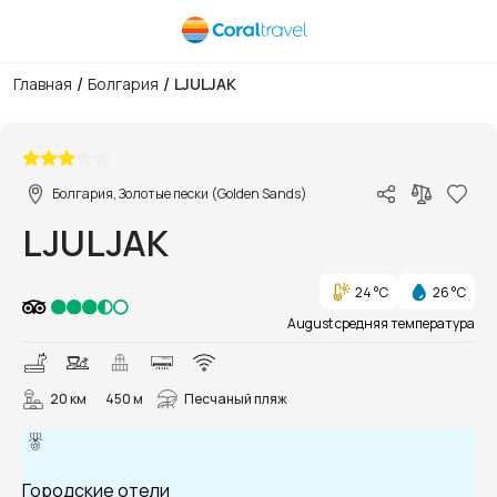
/
/
Главная
Болгария
LJULJAK
1/24
Болгария, Золотые пески (Golden Sands)
LJULJAK
24 °C
26 °C
August средняя температура
20 км
450 м
Песчаный пляж
Городские отели