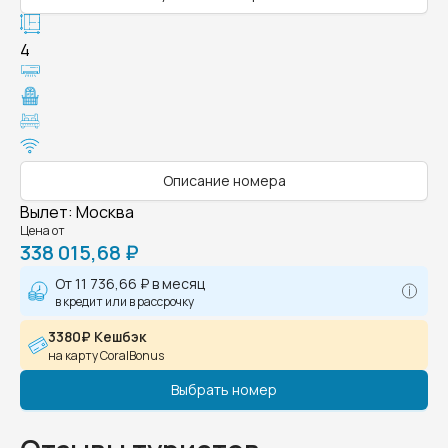
4
Описание номера
Вылет
:
Москва
Цена от
338 015,68 ₽
От
11 736,66 ₽
в месяц
в кредит или в рассрочку
3380₽ Кешбэк
на карту CoralBonus
Выбрать номер