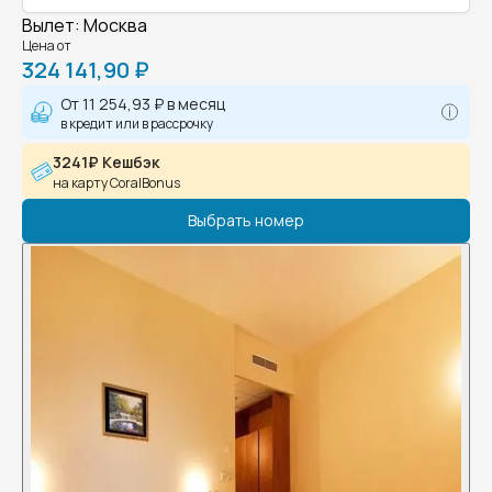
Вылет
:
Москва
Цена от
324 141,90 ₽
От
11 254,93 ₽
в месяц
в кредит или в рассрочку
3241₽ Кешбэк
на карту CoralBonus
Выбрать номер