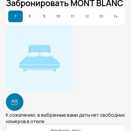
Забронировать MONT BLANC
7
8
9
10
11
12
13
14
К сожалению, в выбранные вами даты нет свободных
номеров в отеле
Изменить даты