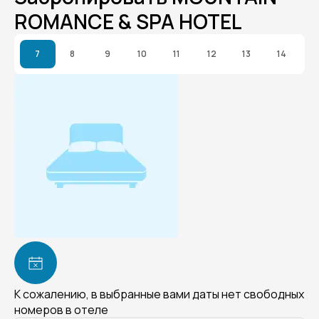
ROMANCE & SPA HOTEL
7
8
9
10
11
12
13
14
К сожалению, в выбранные вами даты нет свободных
номеров в отеле