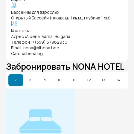
Бассейны для взрослых
Открытый Бассейн (площадь 1 кв.м., глубина 1 см)
Контакты
Адрес
:
Albena, Varna, Bulgaria
Телефон
:
+(359) 57962930
Email
:
nona@albena.bge
Сайт
:
albena.bg
Забронировать NONA HOTEL
7
8
9
10
11
12
13
14