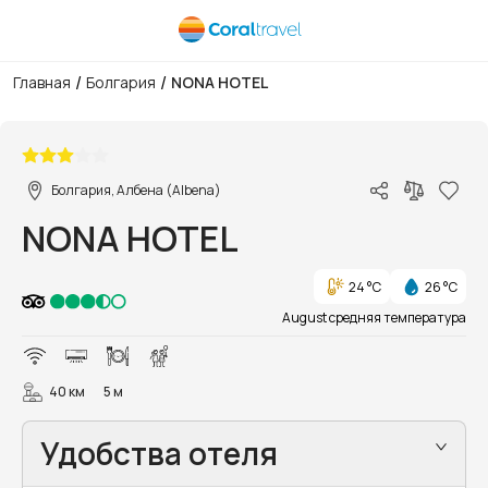
/
/
Главная
Болгария
NONA HOTEL
1/15
Болгария, Албена (Albena)
NONA HOTEL
24 °C
26 °C
August средняя температура
40 км
5 м
Удобства отеля