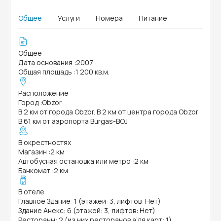
Общее
Услуги
Номера
Питание
Общее
Дата основания
:
2007
Общая площадь
:
1 200 кв.м.
Расположение
Город
:
Obzor
В 2 км от города Obzor. В 2 км от центра города Obzor
В 61 км от аэропорта Burgas-BOJ
В окрестностях
Магазин
:
2 км
Автобусная остановка или метро
:
2 км
Банкомат
:
2 км
В отеле
Главное Здание: 1 (этажей: 3, лифтов: Нет)
Здание Анекс: 6 (этажей: 3, лифтов: Нет)
Рестораны: 2 (из них ресторанов а’ля карт: 1)