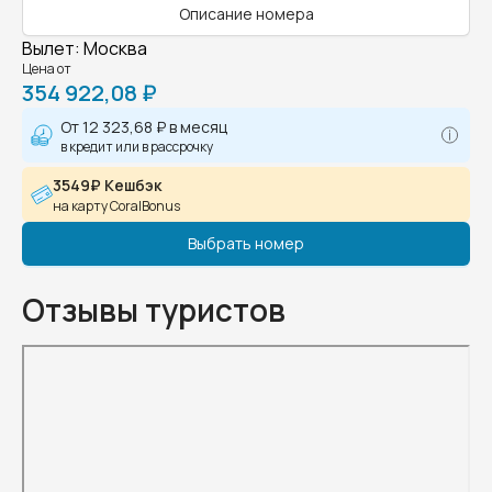
Описание номера
Вылет
:
Москва
Цена от
354 922,08 ₽
От
12 323,68 ₽
в месяц
в кредит или в рассрочку
3549₽ Кешбэк
на карту CoralBonus
Выбрать номер
Отзывы туристов