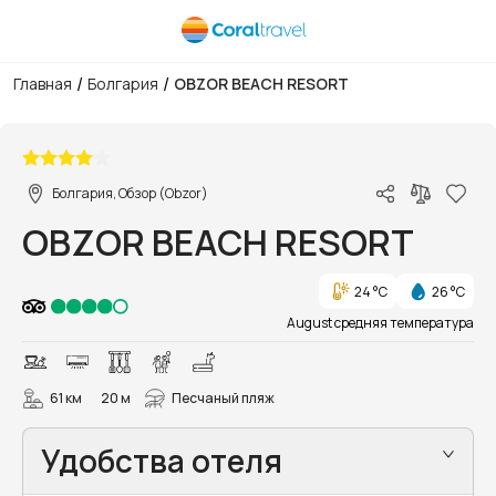
/
/
Главная
Болгария
OBZOR BEACH RESORT
1/98
Болгария, Обзор (Obzor)
OBZOR BEACH RESORT
24 °C
26 °C
August средняя температура
61 км
20 м
Песчаный пляж
Удобства отеля