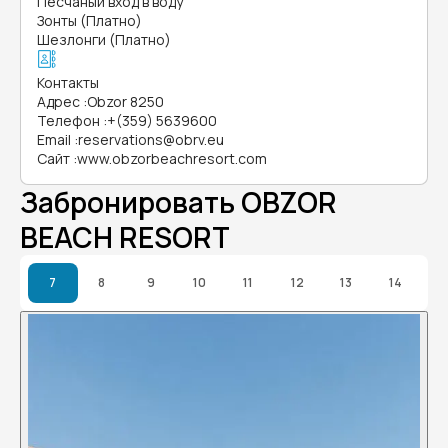
Песчаный вход в воду
Зонты (Платно)
Шезлонги (Платно)
Контакты
Адрес
:
Obzor 8250
Телефон
:
+(359) 5639600
Email
:
reservations@obrv.eu
Сайт
:
www.obzorbeachresort.com
Забронировать OBZOR
BEACH RESORT
7
8
9
10
11
12
13
14