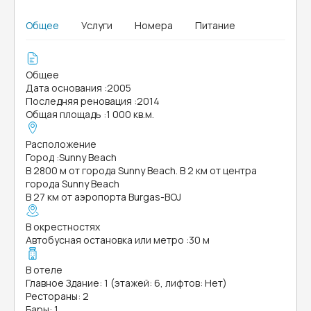
Общее
Услуги
Номера
Питание
Общее
Дата основания
:
2005
Последняя реновация
:
2014
Общая площадь
:
1 000 кв.м.
Расположение
Город
:
Sunny Beach
В 2800 м от города Sunny Beach. В 2 км от центра
города Sunny Beach
В 27 км от аэропорта Burgas-BOJ
В окрестностях
Автобусная остановка или метро
:
30 м
В отеле
Главное Здание: 1 (этажей: 6, лифтов: Нет)
Рестораны: 2
Бары: 1