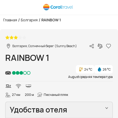
/
/
Главная
Болгария
RAINBOW 1
1/37
Болгария, Солнечный берег (Sunny Beach)
RAINBOW 1
24 °C
26 °C
August средняя температура
27 км
200 м
Песчаный пляж
Удобства отеля