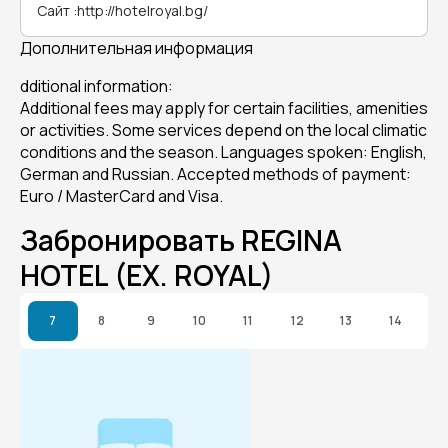
Сайт
:
http://hotelroyal.bg/
Дополнительная информация
dditional information:
Additional fees may apply for certain facilities, amenities
or activities. Some services depend on the local climatic
conditions and the season. Languages spoken: English,
German and Russian. Accepted methods of payment:
Euro / MasterCard and Visa.
Забронировать REGINA
HOTEL (EX. ROYAL)
7
8
9
10
11
12
13
14