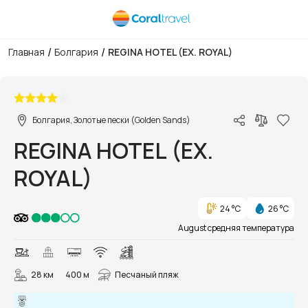
/
/
Главная
Болгария
REGINA HOTEL (EX. ROYAL)
1/15
Болгария, Золотые пески (Golden Sands)
REGINA HOTEL (EX.
ROYAL)
24 °C
26 °C
August средняя температура
28 км
400 м
Песчаный пляж