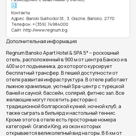
Контакты
Адрес
:
Banski Sukhodol St., 3, Glazne, Bansko, 2770
Телефон
:
+(359) 74984000
Сайт
:
http://www.regnum.bg
Дополнительная информация
Regnum Bansko Apart Hotel & SPA 5* – роскошный
отель, расположенный в 900 м от центра Банско и в
400 м от подъемника, до которого курсирует
бесплатный трансфер. В пешей доступности от
отеля развитая инфраструктура. В отеле работает
лыжное хранилище, уютный Spа-центр с турецкой
баней и сауной, бассейн, солярий, фитнес зал. Все
желающие могут посетить ресторан с
традиционной болгарской кухней, ночной клуб, а
также сыграть в бильярд и настольный теннис.
Кроме этого в отеле есть просторные номера
категорий: Grand и King, из окон которых
открывается великолепный вид на горы. В 6 км от