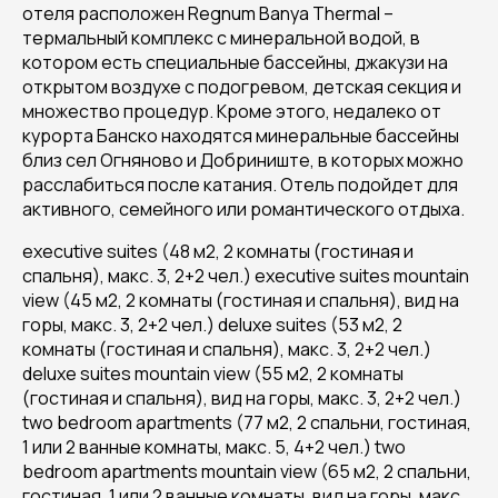
отеля расположен Regnum Banya Thermal –
термальный комплекс с минеральной водой, в
котором есть специальные бассейны, джакузи на
открытом воздухе с подогревом, детская секция и
множество процедур. Кроме этого, недалеко от
курорта Банско находятся минеральные бассейны
близ сел Огняново и Добриниште, в которых можно
расслабиться после катания. Отель подойдет для
активного, семейного или романтического отдыха.
executive suites (48 м2, 2 комнаты (гостиная и
спальня), макс. 3, 2+2 чел.) executive suites mountain
view (45 м2, 2 комнаты (гостиная и спальня), вид на
горы, макс. 3, 2+2 чел.) deluxe suites (53 м2, 2
комнаты (гостиная и спальня), макс. 3, 2+2 чел.)
deluxe suites mountain view (55 м2, 2 комнаты
(гостиная и спальня), вид на горы, макс. 3, 2+2 чел.)
two bedroom apartments (77 м2, 2 спальни, гостиная,
1 или 2 ванные комнаты, макс. 5, 4+2 чел.) two
bedroom apartments mountain view (65 м2, 2 спальни,
гостиная, 1 или 2 ванные комнаты, вид на горы, макс.