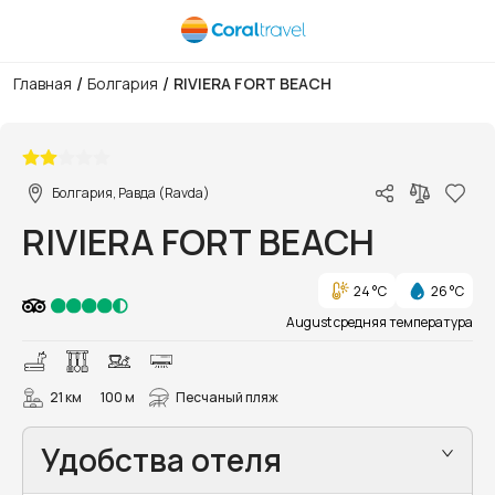
/
/
Главная
Болгария
RIVIERA FORT BEACH
1/8
Болгария, Равда (Ravda)
RIVIERA FORT BEACH
24 °C
26 °C
August средняя температура
21 км
100 м
Песчаный пляж
Удобства отеля