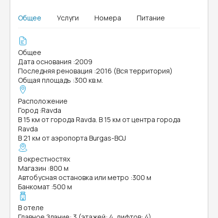
Общее
Услуги
Номера
Питание
Общее
Дата основания
:
2009
Последняя реновация
:
2016 (Вся территория)
Общая площадь
:
300 кв.м.
Расположение
Город
:
Ravda
В 15 км от города Ravda. В 15 км от центра города
Ravda
В 21 км от аэропорта Burgas-BOJ
В окрестностях
Магазин
:
800 м
Автобусная остановка или метро
:
300 м
Банкомат
:
500 м
В отеле
Главное Здание: 3 (этажей: 4, лифтов: 4)