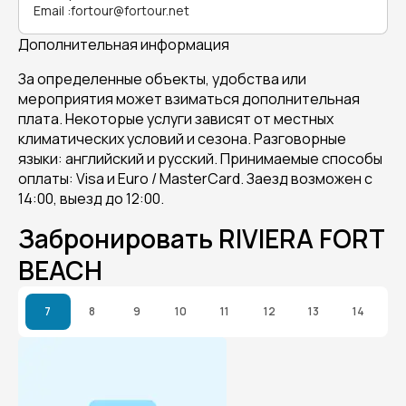
Email
:
fortour@fortour.net
Дополнительная информация
За определенные объекты, удобства или
мероприятия может взиматься дополнительная
плата. Некоторые услуги зависят от местных
климатических условий и сезона. Разговорные
языки: английский и русский. Принимаемые способы
оплаты: Visa и Euro / MasterCard. Заезд возможен с
14:00, выезд до 12:00.
Забронировать RIVIERA FORT
BEACH
7
8
9
10
11
12
13
14