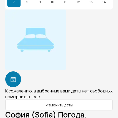
7
8
9
10
11
12
13
14
К сожалению, в выбранные вами даты нет свободных
номеров в отеле
Изменить даты
София (Sofia) Погода.