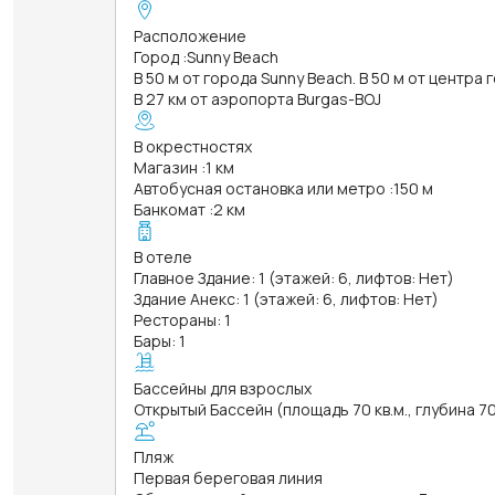
Расположение
Город
:
Sunny Beach
В 50 м от города Sunny Beach. В 50 м от центра
В 27 км от аэропорта Burgas-BOJ
В окрестностях
Магазин
:
1 км
Автобусная остановка или метро
:
150 м
Банкомат
:
2 км
В отеле
Главное Здание: 1 (этажей: 6, лифтов: Нет)
Здание Анекс: 1 (этажей: 6, лифтов: Нет)
Рестораны: 1
Бары: 1
Бассейны для взрослых
Открытый Бассейн (площадь 70 кв.м., глубина 7
Пляж
Первая береговая линия