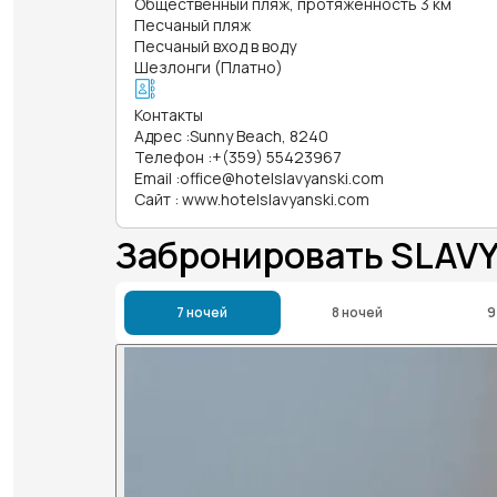
Общественный пляж, протяженность 3 км
Песчаный пляж
Песчаный вход в воду
Шезлонги (Платно)
Контакты
Адрес
:
Sunny Beach, 8240
Телефон
:
+(359) 55423967
Email
:
office@hotelslavyanski.com
Сайт
:
www.hotelslavyanski.com
Забронировать SLAV
7 ночей
8 ночей
9