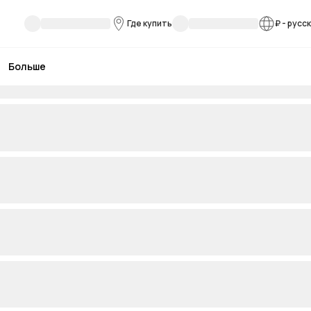
Где купить
₽
-
русс
Больше