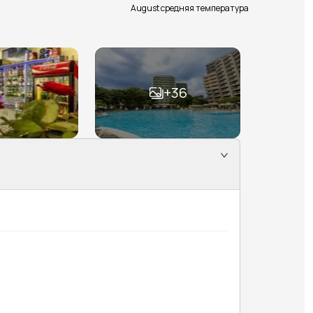
August средняя температура
+
36