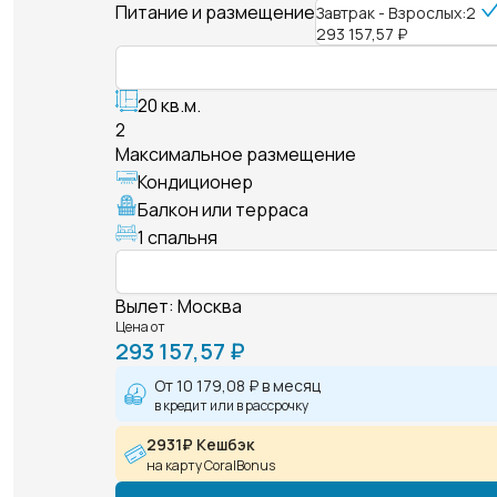
Питание и размещение
Завтрак - Взрослых:2
293 157,57 ₽
20 кв.м.
2
Максимальное размещение
Кондиционер
Балкон или терраса
1 спальня
Вылет
:
Москва
Цена от
293 157,57 ₽
От
10 179,08 ₽
в месяц
в кредит или в рассрочку
2931₽ Кешбэк
на карту CoralBonus