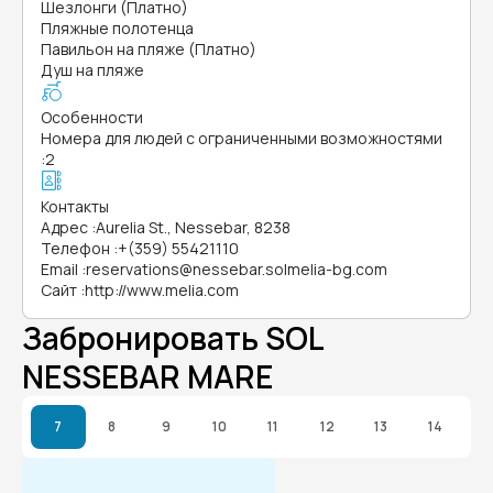
Шезлонги (Платно)
Пляжные полотенца
Павильон на пляже (Платно)
Душ на пляже
Особенности
Номера для людей с ограниченными возможностями
:
2
Контакты
Адрес
:
Aurelia St., Nessebar, 8238
Телефон
:
+(359) 55421110
Email
:
reservations@nessebar.solmelia-bg.com
Сайт
:
http://www.melia.com
Забронировать SOL
NESSEBAR MARE
7
8
9
10
11
12
13
14