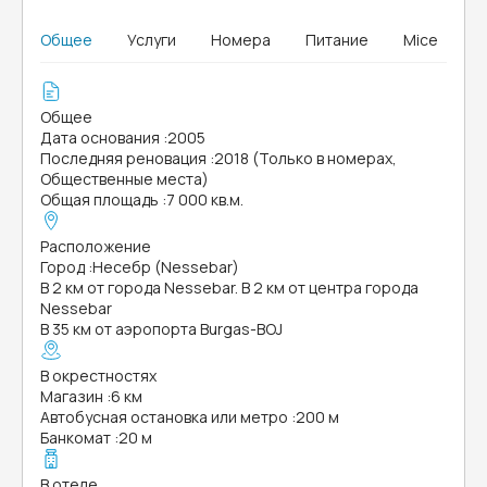
Общее
Услуги
Номера
Питание
Mice
Общее
Дата основания
:
2005
Последняя реновация
:
2018 (Только в номерах,
Общественные места)
Общая площадь
:
7 000 кв.м.
Расположение
Город
:
Несебр (Nessebar)
В 2 км от города Nessebar. В 2 км от центра города
Nessebar
В 35 км от аэропорта Burgas-BOJ
В окрестностях
Магазин
:
6 км
Автобусная остановка или метро
:
200 м
Банкомат
:
20 м
В отеле