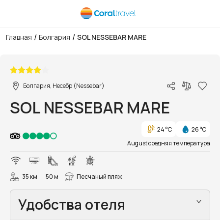
/
/
Главная
Болгария
SOL NESSEBAR MARE
1/54
Болгария, Несебр (Nessebar)
SOL NESSEBAR MARE
24 °C
26 °C
August средняя температура
35 км
50 м
Песчаный пляж
Удобства отеля