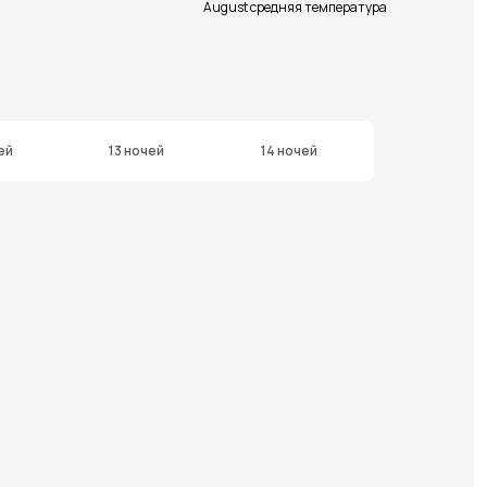
August средняя температура
ей
13 ночей
14 ночей