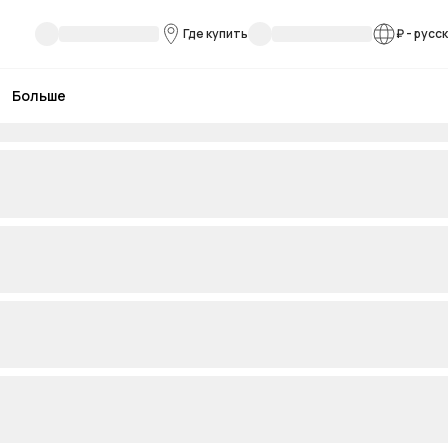
Где купить
₽
-
русс
Больше