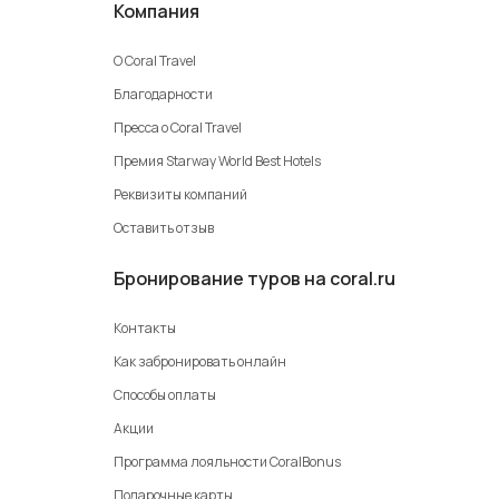
Компания
О Coral Travel
Благодарности
Пресса о Coral Travel
Премия Starway World Best Hotels
Реквизиты компаний
Оставить отзыв
Бронирование туров на coral.ru
Контакты
Как забронировать онлайн
Способы оплаты
Акции
Программа лояльности CoralBonus
Подарочные карты