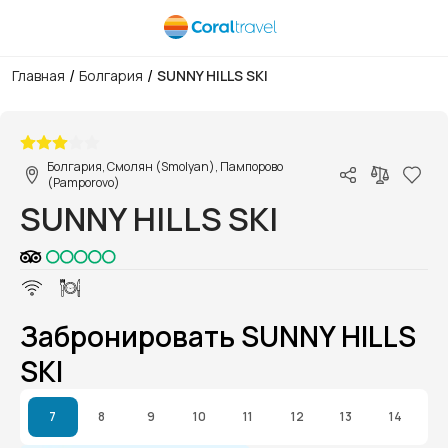
/
/
Главная
Болгария
SUNNY HILLS SKI
1/1
Болгария, Смолян (Smolyan), Пампорово
(Pamporovo)
SUNNY HILLS SKI
Забронировать SUNNY HILLS
SKI
7
8
9
10
11
12
13
14