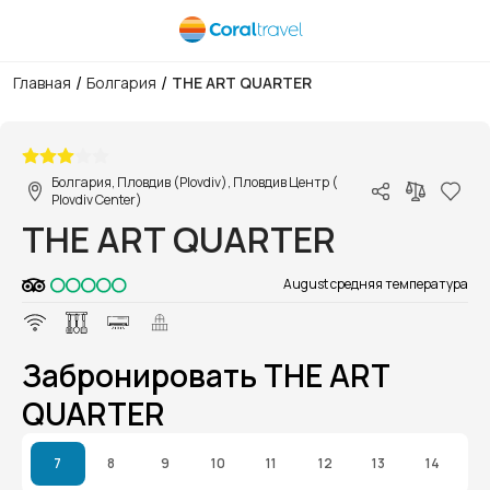
/
/
Главная
Болгария
THE ART QUARTER
1/1
Болгария, Пловдив (Plovdiv), Пловдив Центр (
Plovdiv Center)
THE ART QUARTER
August средняя температура
Забронировать THE ART
QUARTER
7
8
9
10
11
12
13
14