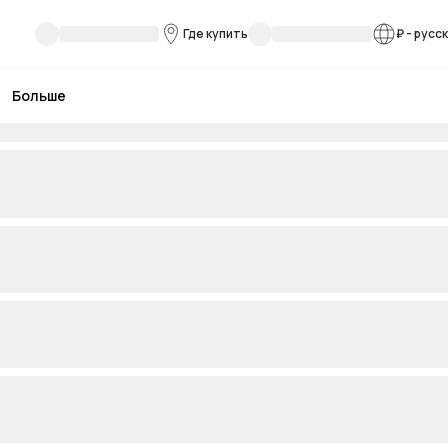
Где купить
₽
-
русс
Больше