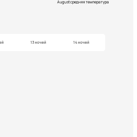
August средняя температура
ей
13 ночей
14 ночей