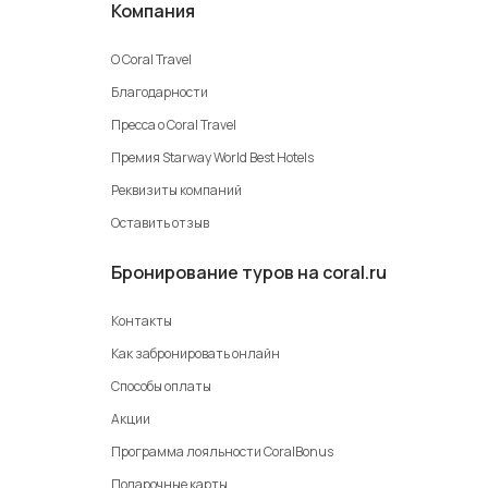
Компания
О Coral Travel
Благодарности
Пресса о Coral Travel
Премия Starway World Best Hotels
Реквизиты компаний
Оставить отзыв
Бронирование туров на coral.ru
Контакты
Как забронировать онлайн
Способы оплаты
Акции
Программа лояльности CoralBonus
Подарочные карты