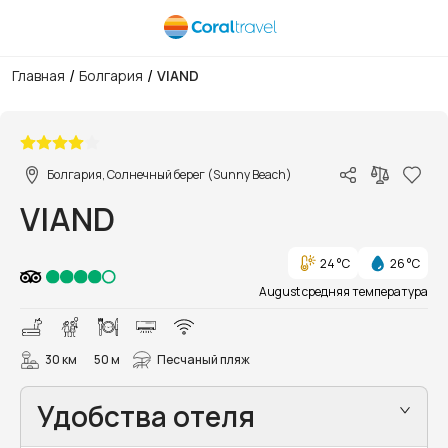
/
/
Главная
Болгария
VIAND
1/24
Болгария, Солнечный берег (Sunny Beach)
VIAND
24 °C
26 °C
August средняя температура
30 км
50 м
Песчаный пляж
Удобства отеля