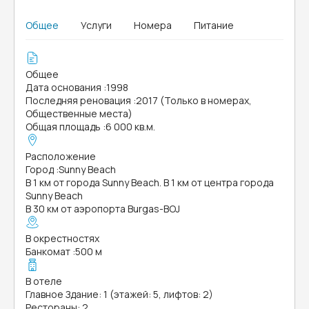
Общее
Услуги
Номера
Питание
Общее
Дата основания
:
1998
Последняя реновация
:
2017 (Только в номерах,
Общественные места)
Общая площадь
:
6 000 кв.м.
Расположение
Город
:
Sunny Beach
В 1 км от города Sunny Beach. В 1 км от центра города
Sunny Beach
В 30 км от аэропорта Burgas-BOJ
В окрестностях
Банкомат
:
500 м
В отеле
Главное Здание: 1 (этажей: 5, лифтов: 2)
Рестораны: 2