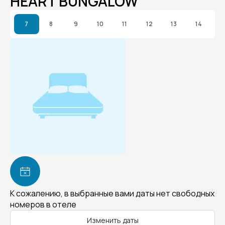
HEART BUNGALOW
7
8
9
10
11
12
13
14
К сожалению, в выбранные вами даты нет свободных
номеров в отеле
Изменить даты