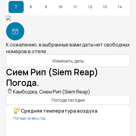
7
8
9
10
11
12
13
14
К сожалению, в выбранные вами даты нет свободных
номеров в отеле
Изменить даты
Сием Рип (Siem Reap)
Погода.
Камбоджа, Сием Рип (Siem Reap)
Погода сегодня
Средняя температура воздуха
Погода на весь год