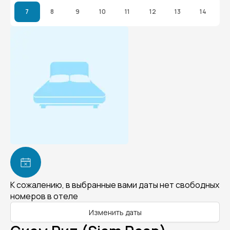
7
8
9
10
11
12
13
14
К сожалению, в выбранные вами даты нет свободных
номеров в отеле
Изменить даты