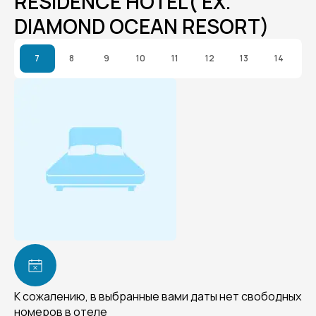
RESIDENCE HOTEL( EX.
DIAMOND OCEAN RESORT)
7
8
9
10
11
12
13
14
К сожалению, в выбранные вами даты нет свободных
номеров в отеле