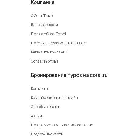
Компания
О Coral Travel
Благодарности
Пресса о Coral Travel
Премия Starway World Best Hotels
Реквизиты компаний
Оставить отзыв
Бронирование туров на coral.ru
Контакты
Как забронировать онлайн
Способы оплаты
Акции
Программа лояльности CoralBonus
Подарочные карты