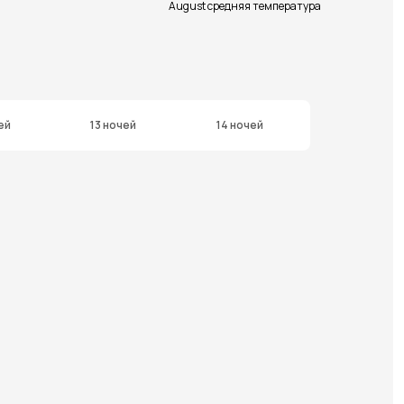
August средняя температура
ей
13 ночей
14 ночей