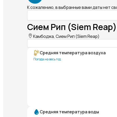
К сожалению, в выбранные вами даты нет с
Сием Рип (Siem Reap)
Камбоджа, Сием Рип (Siem Reap)
Средняя температура воздуха
Погода на весь год
Средняя температура воды