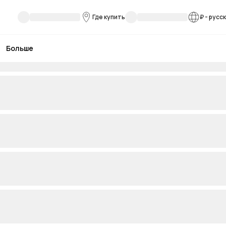
Где купить
₽
-
русс
Больше