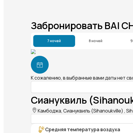
Забронировать BAI 
7 ночей
8 ночей
9
К сожалению, в выбранные вами даты нет с
Сиануквиль (Sihanouk
Камбоджа, Сиануквиль (Sihanoukville) , Sih
Средняя температура воздуха