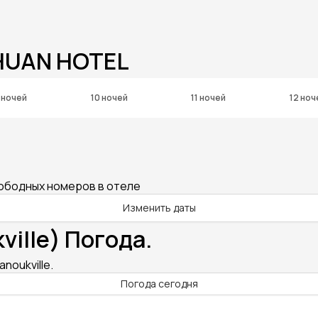
CHUAN HOTEL
 ночей
10 ночей
11 ночей
12 ноч
вободных номеров в отеле
Изменить даты
ville) Погода.
anoukville.
Погода сегодня