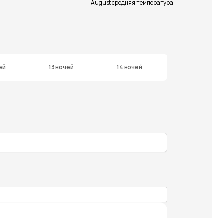
August средняя температура
ей
13 ночей
14 ночей