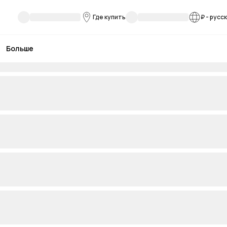
Где купить
₽
-
русс
Больше