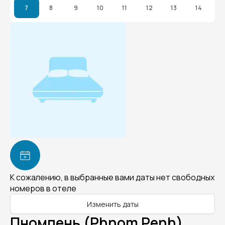
7
8
9
10
11
12
13
14
К сожалению, в выбранные вами даты нет свободных
номеров в отеле
Изменить даты
Пномпень (Phnom Penh)