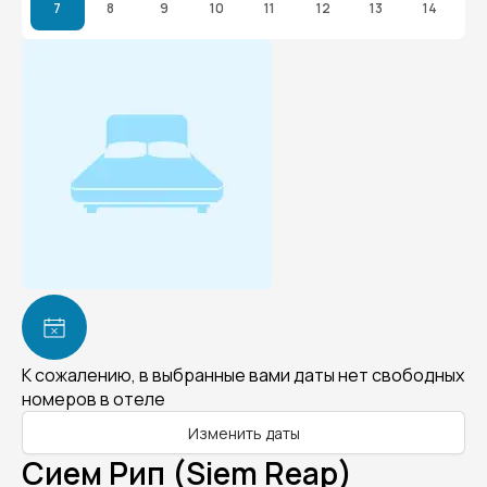
7
8
9
10
11
12
13
14
К сожалению, в выбранные вами даты нет свободных
номеров в отеле
Изменить даты
Сием Рип (Siem Reap)