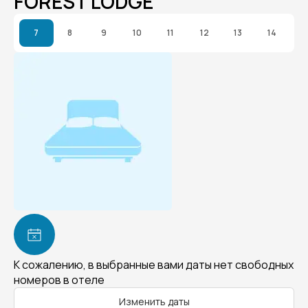
FOREST LODGE
7
8
9
10
11
12
13
14
К сожалению, в выбранные вами даты нет свободных
номеров в отеле
Изменить даты