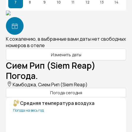
7
8
9
10
11
12
13
14
К сожалению, в выбранные вами даты нет свободных
номеров в отеле
Изменить даты
Сием Рип (Siem Reap)
Погода.
Камбоджа, Сием Рип (Siem Reap)
Погода сегодня
Средняя температура воздуха
Погода на весь год