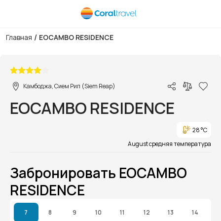
/
Главная
EOCAMBO RESIDENCE
1/1
Камбоджа, Сием Рип (Siem Reap)
EOCAMBO RESIDENCE
28 °C
August средняя температура
Забронировать EOCAMBO
RESIDENCE
7
8
9
10
11
12
13
14