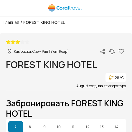
/
Главная
FOREST KING HOTEL
1/1
Камбоджа, Сием Рип (Siem Reap)
FOREST KING HOTEL
28 °C
August средняя температура
Забронировать FOREST KING
HOTEL
7
8
9
10
11
12
13
14