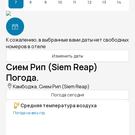
7
8
9
10
11
12
13
14
К сожалению, в выбранные вами даты нет свободных
номеров в отеле
Изменить даты
Сием Рип (Siem Reap)
Погода.
Камбоджа, Сием Рип (Siem Reap)
Погода сегодня
Средняя температура воздуха
Погода на весь год