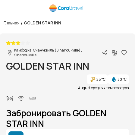
/
Главная
GOLDEN STAR INN
1/1
Камбоджа, Сиануквиль (Sihanoukville) ,
Sihanoukville.
GOLDEN STAR INN
28 °C
30 °C
August средняя температура
Забронировать GOLDEN
STAR INN