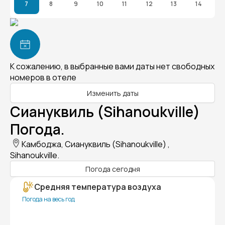
7
8
9
10
11
12
13
14
К сожалению, в выбранные вами даты нет свободных
номеров в отеле
Изменить даты
Сиануквиль (Sihanoukville)
Погода.
Камбоджа, Сиануквиль (Sihanoukville) ,
Sihanoukville.
Погода сегодня
Средняя температура воздуха
Погода на весь год