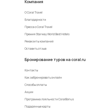
Компания
О Coral Travel
Благодарности
Пресса о Coral Travel
Премия Starway World Best Hotels
Реквизиты компаний
Оставить отзыв
Бронирование туров на coral.ru
Контакты
Как забронировать онлайн
Способы оплаты
Акции
Программа лояльности CoralBonus
Подарочные карты