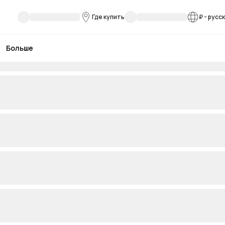
Где купить
₽
-
русс
Больше