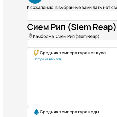
К сожалению, в выбранные вами даты нет с
Сием Рип (Siem Reap)
Камбоджа, Сием Рип (Siem Reap)
Средняя температура воздуха
Погода на весь год
Средняя температура воды