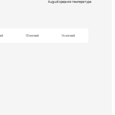
August средняя температура
ей
13 ночей
14 ночей