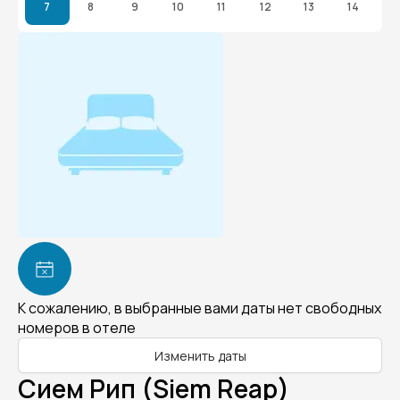
7
8
9
10
11
12
13
14
К сожалению, в выбранные вами даты нет свободных
номеров в отеле
Изменить даты
Сием Рип (Siem Reap)