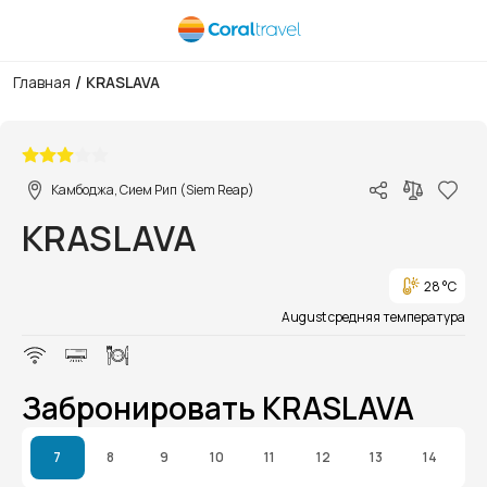
/
Главная
KRASLAVA
1/1
Камбоджа, Сием Рип (Siem Reap)
KRASLAVA
28 °C
August средняя температура
Забронировать KRASLAVA
7
8
9
10
11
12
13
14