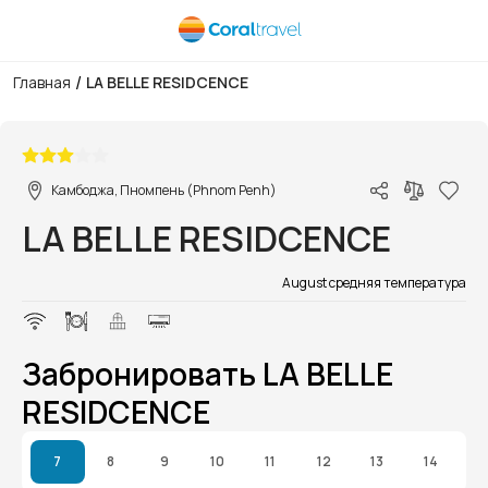
/
Главная
LA BELLE RESIDCENCE
1/1
Камбоджа, Пномпень (Phnom Penh)
LA BELLE RESIDCENCE
August средняя температура
Забронировать LA BELLE
RESIDCENCE
7
8
9
10
11
12
13
14