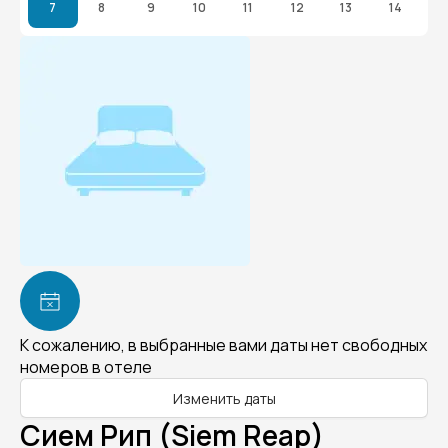
7
8
9
10
11
12
13
14
К сожалению, в выбранные вами даты нет свободных
номеров в отеле
Изменить даты
Сием Рип (Siem Reap)