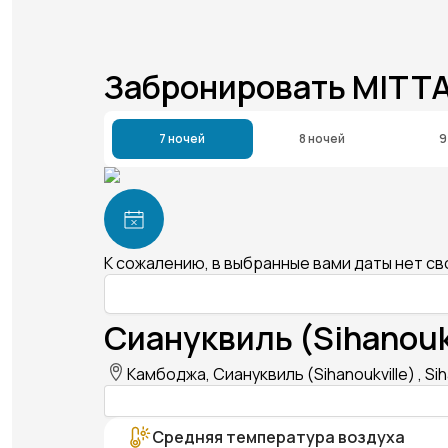
Забронировать MITTA
7 ночей
8 ночей
9
К сожалению, в выбранные вами даты нет с
Сиануквиль (Sihanouk
Камбоджа, Сиануквиль (Sihanoukville) , Sih
Средняя температура воздуха