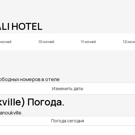
LI HOTEL
 ночей
10 ночей
11 ночей
12 ноч
вободных номеров в отеле
Изменить даты
ville) Погода.
anoukville.
Погода сегодня