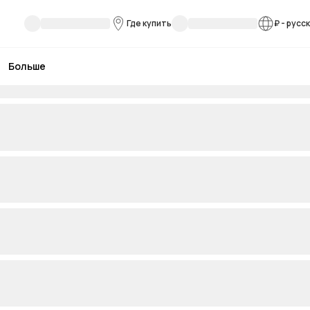
Где купить
₽
-
русс
Больше