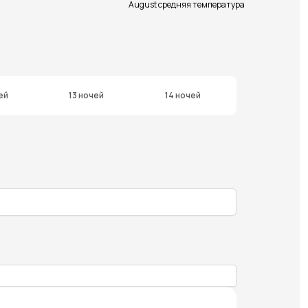
August средняя температура
ей
13 ночей
14 ночей