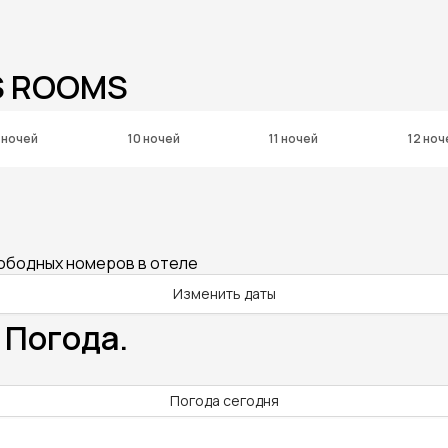
S ROOMS
 ночей
10 ночей
11 ночей
12 ноч
вободных номеров в отеле
Изменить даты
 Погода.
Погода сегодня