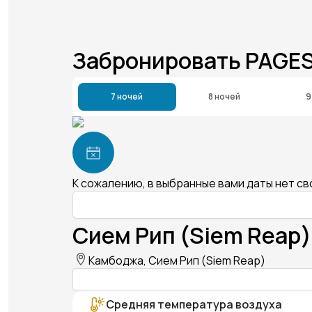
Забронировать PAGE
7 ночей
8 ночей
9
К сожалению, в выбранные вами даты нет с
Сием Рип (Siem Reap)
Камбоджа, Сием Рип (Siem Reap)
Средняя температура воздуха