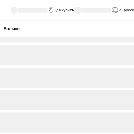
Где купить
₽
-
русс
Больше