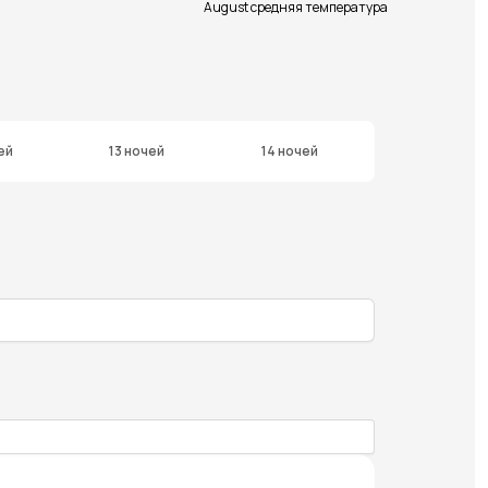
August средняя температура
ей
13 ночей
14 ночей