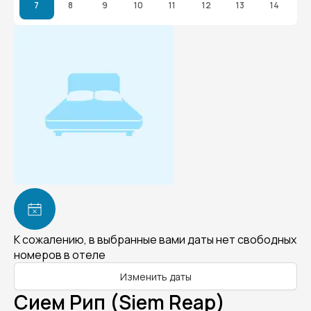
7
8
9
10
11
12
13
14
К сожалению, в выбранные вами даты нет свободных
номеров в отеле
Изменить даты
Сием Рип (Siem Reap)