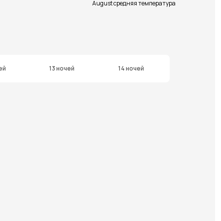
August средняя температура
ей
13 ночей
14 ночей