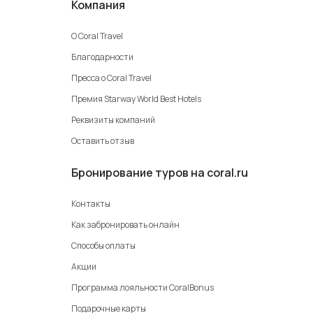
Компания
О Coral Travel
Благодарности
Пресса о Coral Travel
Премия Starway World Best Hotels
Реквизиты компаний
Оставить отзыв
Бронирование туров на coral.ru
Контакты
Как забронировать онлайн
Способы оплаты
Акции
Программа лояльности CoralBonus
Подарочные карты