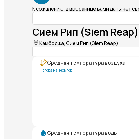
К сожалению, в выбранные вами даты нет с
Сием Рип (Siem Reap)
Камбоджа, Сием Рип (Siem Reap)
Средняя температура воздуха
Погода на весь год
Средняя температура воды