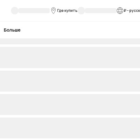
Где купить
₽
-
русс
Больше