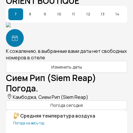
ORIENT BOUTIQUE
7
8
9
10
11
12
13
14
К сожалению, в выбранные вами даты нет свободных
номеров в отеле
Изменить даты
Сием Рип (Siem Reap)
Погода.
Камбоджа, Сием Рип (Siem Reap)
Погода сегодня
Средняя температура воздуха
Погода на весь год