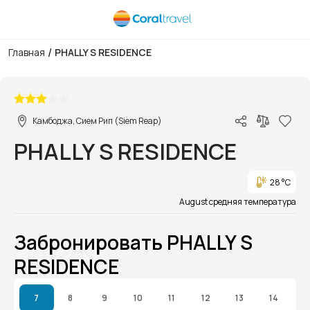
/
Главная
PHALLY S RESIDENCE
1/1
Камбоджа, Сием Рип (Siem Reap)
PHALLY S RESIDENCE
28 °C
August средняя температура
Забронировать PHALLY S
RESIDENCE
7
8
9
10
11
12
13
14