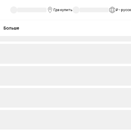
Где купить
₽
-
русс
Больше