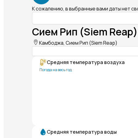
К сожалению, в выбранные вами даты нет с
Сием Рип (Siem Reap)
Камбоджа, Сием Рип (Siem Reap)
Средняя температура воздуха
Погода на весь год
Средняя температура воды