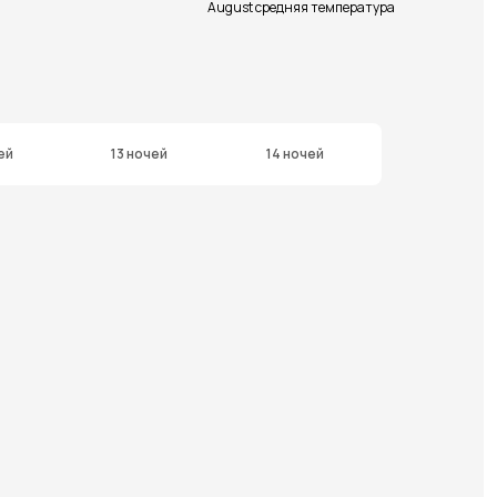
August средняя температура
ей
13 ночей
14 ночей