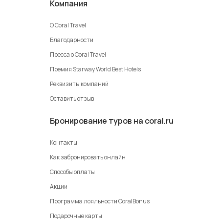
Компания
О Coral Travel
Благодарности
Пресса о Coral Travel
Премия Starway World Best Hotels
Реквизиты компаний
Оставить отзыв
Бронирование туров на coral.ru
Контакты
Как забронировать онлайн
Способы оплаты
Акции
Программа лояльности CoralBonus
Подарочные карты