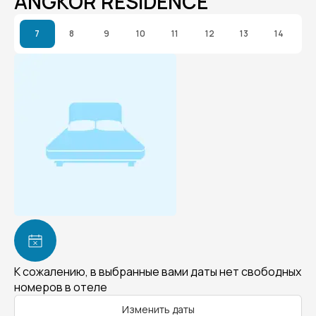
ANGKOR RESIDENCE
7
8
9
10
11
12
13
14
К сожалению, в выбранные вами даты нет свободных
номеров в отеле
Изменить даты