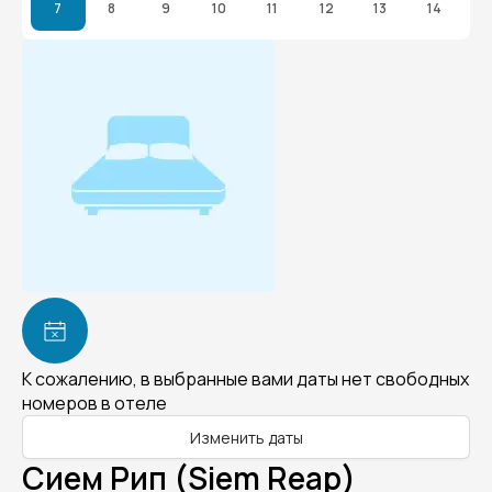
7
8
9
10
11
12
13
14
К сожалению, в выбранные вами даты нет свободных
номеров в отеле
Изменить даты
Сием Рип (Siem Reap)