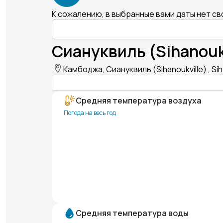
К сожалению, в выбранные вами даты нет с
Сиануквиль (Sihanouk
Камбоджа, Сиануквиль (Sihanoukville) , Sih
Средняя температура воздуха
Погода на весь год
Средняя температура воды