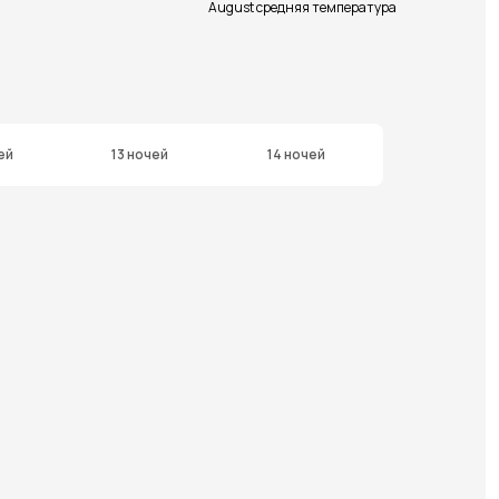
August средняя температура
ей
13 ночей
14 ночей