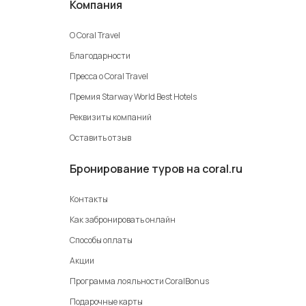
Компания
О Coral Travel
Благодарности
Пресса о Coral Travel
Премия Starway World Best Hotels
Реквизиты компаний
Оставить отзыв
Бронирование туров на coral.ru
Контакты
Как забронировать онлайн
Способы оплаты
Акции
Программа лояльности CoralBonus
Подарочные карты