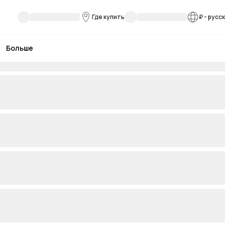
Где купить
₽
-
русс
Больше