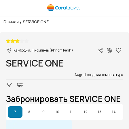
/
Главная
SERVICE ONE
1/1
Камбоджа, Пномпень (Phnom Penh)
SERVICE ONE
August средняя температура
Забронировать SERVICE ONE
7
8
9
10
11
12
13
14